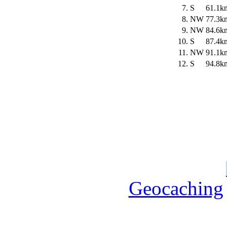
7.
S
61.1k
8.
NW
77.3k
9.
NW
84.6k
10.
S
87.4k
11.
NW
91.1k
12.
S
94.8k
Geocaching