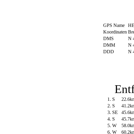
GPS Name
H
Koordinaten
Bre
DMS
N 4
DMM
N 
DDD
N 
Ent
1.
S
22.6k
2.
S
41.2k
3.
SE
45.6k
4.
S
45.7k
5.
W
58.0k
6.
W
60.2k