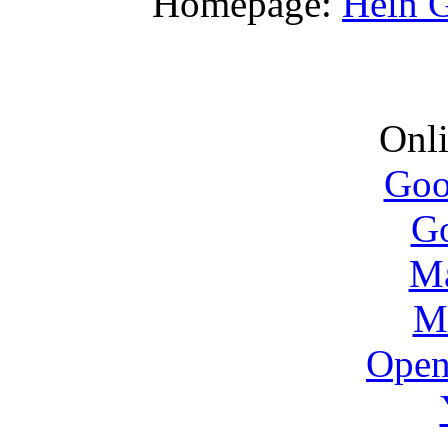
Homepage:
Hein G
Onli
Goo
G
M
M
Open