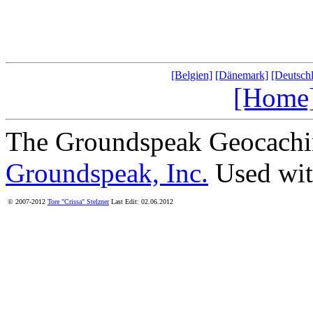
[Belgien]
[Dänemark]
[Deutsch
[Home
The Groundspeak Geocachin
Groundspeak, Inc.
Used wit
© 2007-2012
Tore "Crissa" Stelzner
Last Edit: 02.06.2012