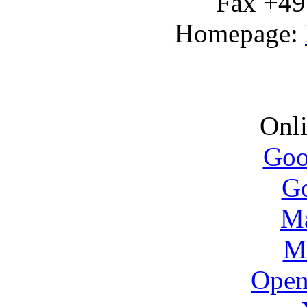
Fax +49
Homepage:
Onli
Goo
G
M
M
Open