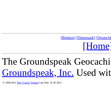
[Belgien]
[Dänemark]
[Deutsch
[Home
The Groundspeak Geocachin
Groundspeak, Inc.
Used wit
© 2006-2012
Tore "Crissa" Stelzner
Last Edit: 31.03.2012