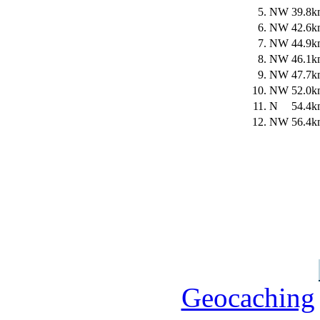
5.
NW
39.8k
6.
NW
42.6k
7.
NW
44.9k
8.
NW
46.1k
9.
NW
47.7k
10.
NW
52.0k
11.
N
54.4k
12.
NW
56.4k
Geocaching