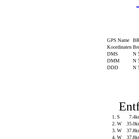
GPS Name
B
Koordinaten
Bre
DMS
N 5
DMM
N 
DDD
N 
Ent
1.
S
7.4k
2.
W
35.0k
3.
W
37.8k
4.
W
37.8k