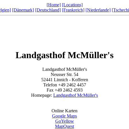
[Home]
[Locations]
lgien]
[Dänemark]
[Deutschland]
[Frankreich]
[Niederlande]
[Tschech
Landgasthof McMüller's
Landgasthof McMüller's
Neusser Str. 54
52441 Linnich - Kofferen
Telefon +49 2462 4457
Fax +49 2462 4593
Homepage:
Landgasthof McMüller's
Online Karten
Google Maps
GoYellow
MapQuest