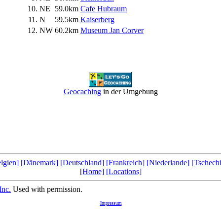
10.
NE
59.0km
Cafe Hubraum
11.
N
59.5km
Kaiserberg
12.
NW
60.2km
Museum Jan Corver
Geocaching
in der Umgebung
lgien]
[Dänemark]
[Deutschland]
[Frankreich]
[Niederlande]
[Tschech
[Home]
[Locations]
Inc.
Used with permission.
Impressum