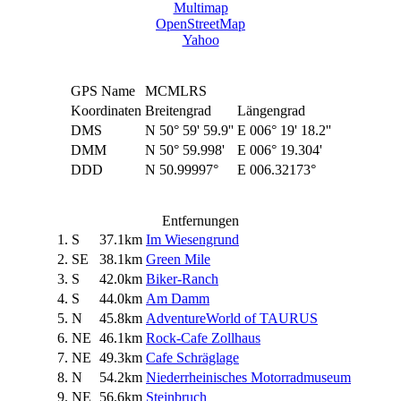
Multimap
OpenStreetMap
Yahoo
GPS Name
MCMLRS
Koordinaten
Breitengrad
Längengrad
DMS
N 50° 59' 59.9''
E 006° 19' 18.2''
DMM
N 50° 59.998'
E 006° 19.304'
DDD
N 50.99997°
E 006.32173°
Entfernungen
1.
S
37.1km
Im Wiesengrund
2.
SE
38.1km
Green Mile
3.
S
42.0km
Biker-Ranch
4.
S
44.0km
Am Damm
5.
N
45.8km
AdventureWorld of TAURUS
6.
NE
46.1km
Rock-Cafe Zollhaus
7.
NE
49.3km
Cafe Schräglage
8.
N
54.2km
Niederrheinisches Motorradmuseum
9.
NE
56.6km
Steinbruch