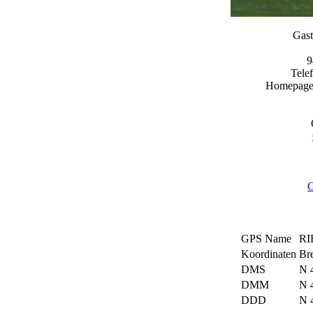
Gast
9
Tele
Homepag
O
GPS Name
RI
Koordinaten
Bre
DMS
N 4
DMM
N 
DDD
N 