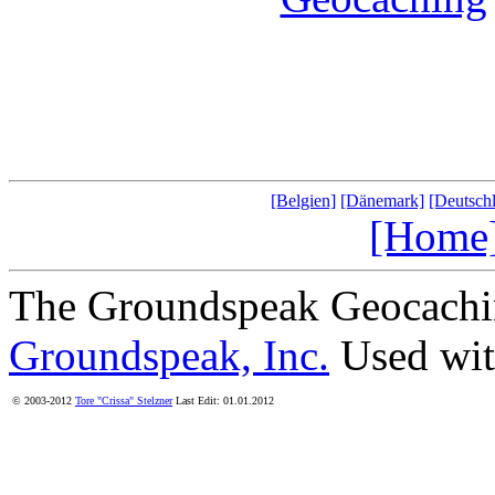
[Belgien]
[Dänemark]
[Deutsch
[Home
The Groundspeak Geocachin
Groundspeak, Inc.
Used wit
© 2003-2012
Tore "Crissa" Stelzner
Last Edit: 01.01.2012