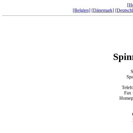
[H
[Belgien]
[Dänemark]
[Deutsch
Spin
S
Spa
Telef
Fax 
Homep