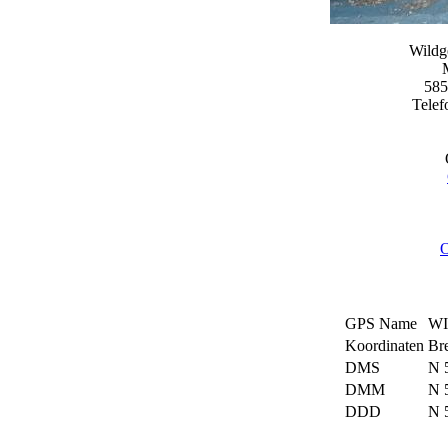
Wildg
585
Telef
O
GPS Name
W
Koordinaten
Bre
DMS
N 5
DMM
N 
DDD
N 