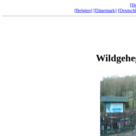
[H
[Belgien]
[Dänemark]
[Deutsch
Wildgehe