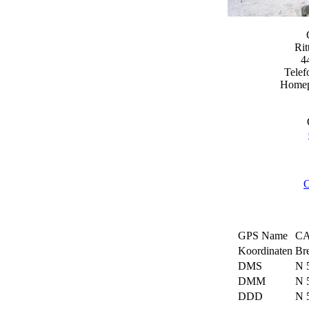
Rit
4
Telef
Home
O
GPS Name
C
Koordinaten
Bre
DMS
N 5
DMM
N 
DDD
N 