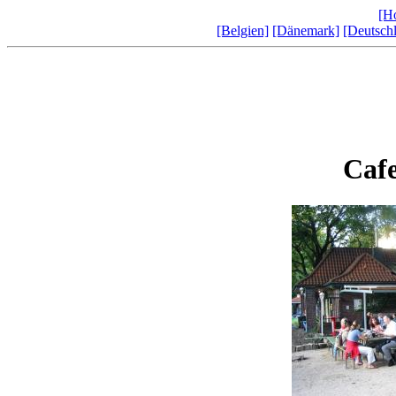
[H
[Belgien]
[Dänemark]
[Deutsch
Caf